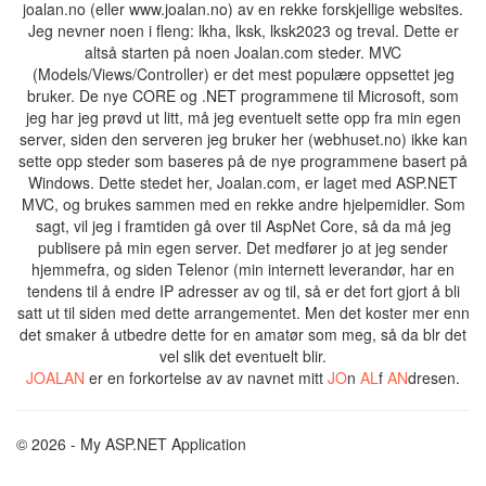
joalan.no (eller www.joalan.no) av en rekke forskjellige websites.
Jeg nevner noen i fleng: lkha, lksk, lksk2023 og treval. Dette er
altså starten på noen Joalan.com steder. MVC
(Models/Views/Controller) er det mest populære oppsettet jeg
bruker. De nye CORE og .NET programmene til Microsoft, som
jeg har jeg prøvd ut litt, må jeg eventuelt sette opp fra min egen
server, siden den serveren jeg bruker her (webhuset.no) ikke kan
sette opp steder som baseres på de nye programmene basert på
Windows. Dette stedet her, Joalan.com, er laget med ASP.NET
MVC, og brukes sammen med en rekke andre hjelpemidler. Som
sagt, vil jeg i framtiden gå over til AspNet Core, så da må jeg
publisere på min egen server. Det medfører jo at jeg sender
hjemmefra, og siden Telenor (min internett leverandør, har en
tendens til å endre IP adresser av og til, så er det fort gjort å bli
satt ut til siden med dette arrangementet. Men det koster mer enn
det smaker å utbedre dette for en amatør som meg, så da blr det
vel slik det eventuelt blir.
JOALAN
er en forkortelse av av navnet mitt
JO
n
AL
f
AN
dresen.
© 2026 - My ASP.NET Application